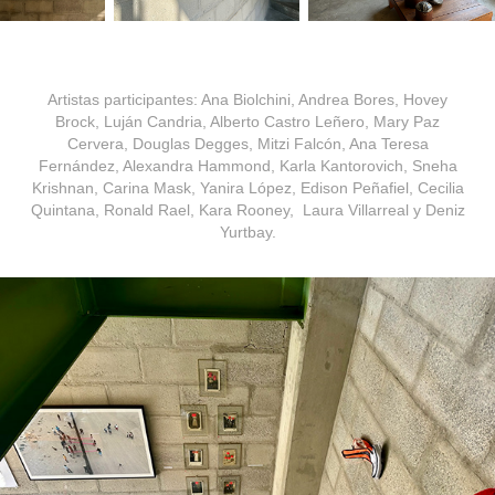
Artistas participantes:
Ana Biolchini, Andrea Bores, Hovey
Brock, Luján Candria, Alberto Castro Leñero, Mary Paz
Cervera, Douglas Degges, Mitzi Falcón, Ana Teresa
Fernández, Alexandra Hammond, Karla Kantorovich, Sneha
Krishnan, Carina Mask, Yanira López, Edison Peñafiel, Cecilia
Quintana, Ronald Rael, Kara Rooney, Laura Villarreal y Deniz
Yurtbay.